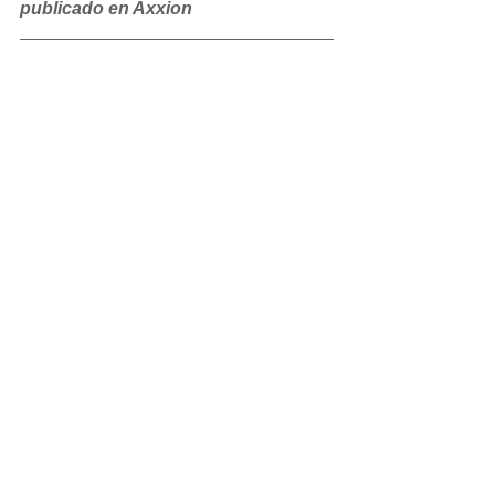
publicado en Axxion
Valerie Harrington
Columnista de Praxis 
Si te gustó el artículo, dale me gusta y 
compártelo
#Mujer
#Trabajo
See All
Recent Posts