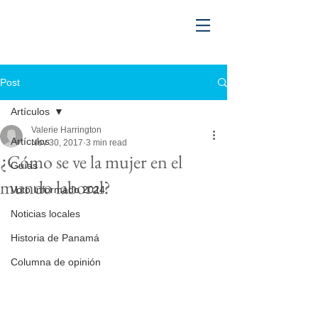
Post
Artículos
Valerie Harrington
Artículos
Nov 30, 2017
3 min read
¿Cómo se ve la mujer en el
Guías
mundo laboral?
Voto Informado 2024
Noticias locales
Historia de Panamá
Columna de opinión