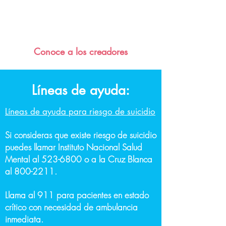
Conoce a
los
creadores
Líneas de ayuda:
Líneas de ayuda para riesgo de suicidio
Si consideras que existe riesgo de suicidio
puedes llamar Instituto Nacional Salud
Mental al
523-6800
o a la Cruz Blanca
al
800-2211
.
Llama al 911 para pacientes en estado
crítico con necesidad de ambulancia
inmediata.