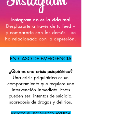
Instagram no es la vida real.
Desplazarte a través de tu feed –
y compararte con los demás – se
ha relacionado con la depresión.
EN CASO DE EMERGENCIA
¿Qué es una crisis psiquiátrica?
Una crisis psiquiátrica es un
comportamiento que requiere una
intervención inmediata. Estos
pueden ser: intentos de suicidio,
sobredosis de drogas y delirios.
ESTOY BUSCANDO AYUDA