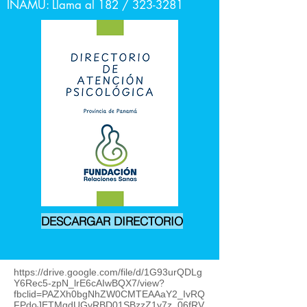
INAMU: Llama al 182 /
323-3281
DESCARGAR DIRECTORIO
https://drive.google.com/file/d/1G93urQDLg
Y6Rec5-zpN_lrE6cAIwBQX7/view?
fbclid=PAZXh0bgNhZW0CMTEAAaY2_IvRQ
FPdoJETMqdUGvRBD01SBzzZ1y7z_06fRV