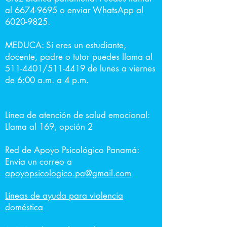
al
6674-9695
o enviar WhatsApp al
6020-9825
.
MEDUCA: Si eres un estudiante,
docente, padre o tutor puedes llama al
511-4401
/511-4419 de lunes a viernes
de 6:00 a.m. a 4 p.m.
Línea de atención de salud emocional:
Llama al 169, opción 2
Red de Apoyo Psicológico Panamá:
Envía un correo a
apoyopsicologico.pa@gmail.com
Líneas de ayuda para violencia
doméstica