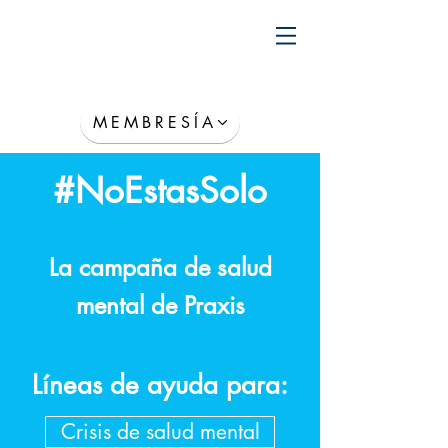
MEMBRESÍA
#NoEstasSolo
La campaña de salud
mental de Praxis
Líneas de ayuda para:
Crisis de salud mental