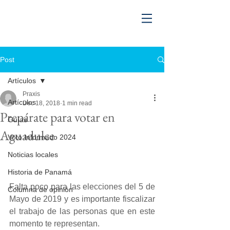
Post
Artículos
Praxis
Artículos
Dec 18, 2018
1 min read
Prepárate para votar en
Guías
Aguadulce
Voto Informado 2024
Noticias locales
Historia de Panamá
Falta poco para las elecciones del 5 de 
Columna de opinión
Mayo de 2019 y es importante fiscalizar 
el trabajo de las personas que en este 
momento te representan. 