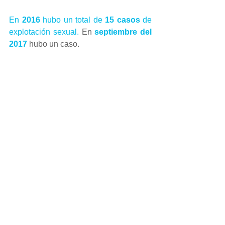
En 
2016
 hubo un total de 
15 casos 
de 
explotación sexual. 
En 
septiembre del 
2017 
hubo un caso.
Los 
artículos del código penal del 
226-231 
estipulan sobre el trafico 
sexual relacionado con menores. En la 
fuente donde encontre esto aparece 
una lista de numeros a donde llamar en 
Panama. 
Descarga gratis
 la 
Guía para 
denunciar delitos de explotación 
sexual comercial de niños y 
adolescentes
 ; podrás encontrar 
información básica, como denunciar y 
los contactos de las autoridades 
correspondientes. 