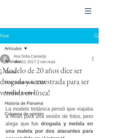
Post
Artículos
Ana Sofia Camargo
Artículos
Nov 10, 2017
2 min read
¡Modelo de 20 años dice ser
Guías
drogada y secuestrada para ser
Voto Informado 2024
vendida en línea!
Noticias locales
Historia de Panamá
La modelo británica pensó que viajaba 
Columna de opinión
a Milán para una sesión de fotos, pero 
alega que fue 
drogada y metida en 
una maleta por dos atacantes para 