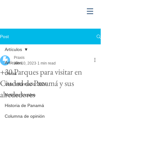
Post
Artículos
Praxis
Artículos
Jun 10, 2023
1 min read
+30 Parques para visitar en
Guías
Ciudad de Panamá y sus
Voto Informado 2024
alrededores
Noticias locales
Historia de Panamá
Columna de opinión