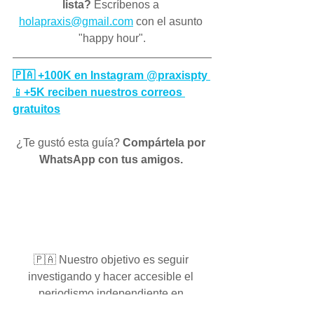
lista?
 Escríbenos a 
holapraxis@gmail.com
 con el asunto 
"happy hour".
🇵🇦 +100K en Instagram @praxispty 
📱
+5K reciben nuestros correos 
gratuitos
¿Te gustó esta guía? 
Compártela por 
WhatsApp con tus amigos. 
🇵🇦 Nuestro objetivo es seguir 
investigando y hacer accesible el 
periodismo independiente en 
Latinoamérica, sin importar el lugar en 