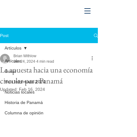
Post
Artículos
Brian Withlow
Artículos
Jan 24, 2024
4 min read
La apuesta hacia una economía
Guías
circular para Panamá
Voto Informado 2024
Updated:
Feb 16, 2024
Noticias locales
Historia de Panamá
Columna de opinión