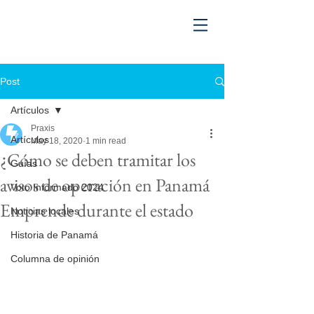
Post
Artículos
Praxis
Artículos
May 18, 2020
1 min read
¿Cómo se deben tramitar los
Guías
avisos de operación en Panamá
Voto Informado 2024
Emprende durante el estado
Noticias locales
Historia de Panamá
Columna de opinión