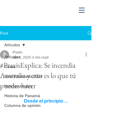
Post
Artículos
Praxis
Artículos
Jan 6, 2020
3 min read
#PraxisExplica: Se incendia
Guías
Australia y esto es lo que tú
Voto Informado 2024
puedes hacer
Noticias locales
Historia de Panamá
Desde el principio…
Columna de opinión