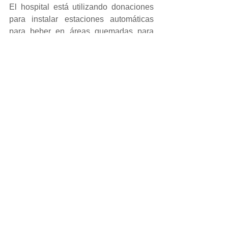
El hospital está utilizando donaciones 
para instalar estaciones automáticas 
para beber en áreas quemadas para 
ayudar a la vida silvestre a buscar agua 
y establecer un programa de cría de 
koalas silvestres para garantizar la 
supervivencia de la especie.
✅ Dona a la 
RSPCA Nueva Gales del 
Sur
, que está ayudando a evacuar, 
rescatar y tratar mascotas y vida 
silvestre en áreas amenazadas.
PD:
 Un reporte estima que los 
incendios han asesinado a por lo 
menos 
480 millones de animales en 
Australia...