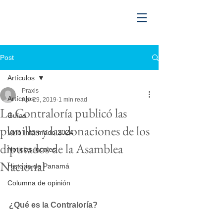
Post
Artículos
Praxis
Artículos
Apr 29, 2019
1 min read
La Contraloría publicó las
Guías
planillas y las donaciones de los
Voto Informado 2024
diputados de la Asamblea
Noticias locales
Nacional
Historia de Panamá
Columna de opinión
¿Qué es la Contraloría?