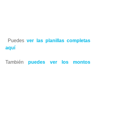
 Puedes 
ver las planillas completas 
aquí
También 
puedes ver los montos 
totales por diputado aquí
Si te gusta nuestro contenido entra a 
www.votoinformado2019.com
Únete a la conversación de 
Voto 
Informado 2019
 hoy. 