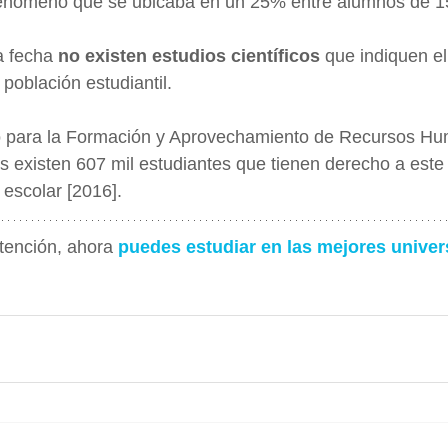
fenómeno que se ubicaba en un 25% entre alumnos de 1
a fecha 
no existen estudios científicos
 que indiquen el
población estudiantil.
uto para la Formación y Aprovechamiento de Recursos Hu
ís existen 607 mil estudiantes que tienen derecho a este 
 escolar [2016].
tención, ahora 
puedes estudiar en las mejores unive