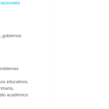
nacionales 
, gobiernos 
 problemas 
sos educativos.
imaria, 
edio académico 