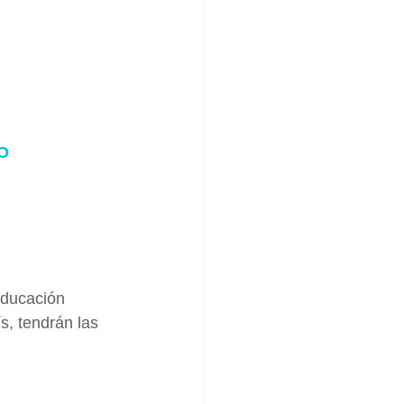
O
educación 
s, tendrán las 