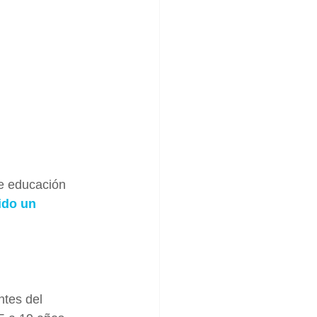
e educación 
ido un 
tes del 