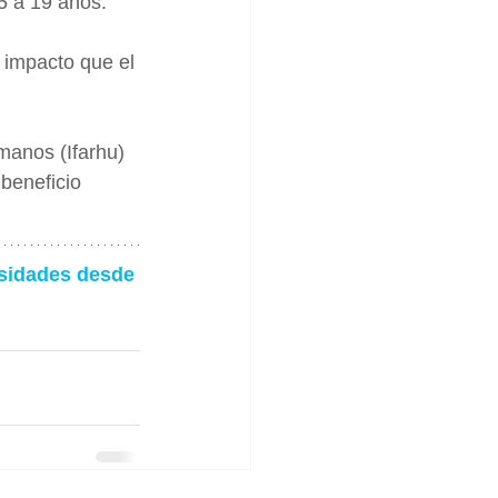
5 a 19 años.
 impacto que el 
manos (Ifarhu) 
beneficio 
rsidades desde 