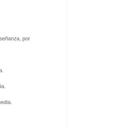
nseñanza, por 
a.
ia.
edia.