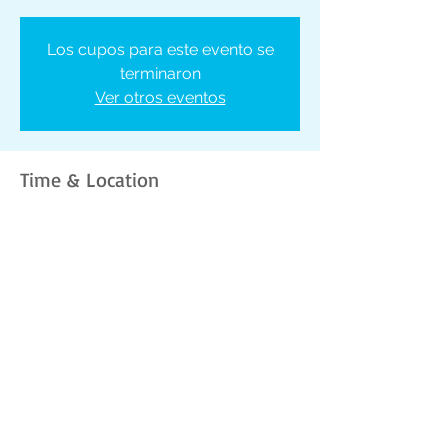
Los cupos para este evento se
terminaron
Ver otros eventos
Time & Location
08 dic 2017, 6:00 p. m.
Local Eat Bake Share, Calle 74 Este,
Panamá, Panama
Share this event
Praxis Comunicaciones, S.A.