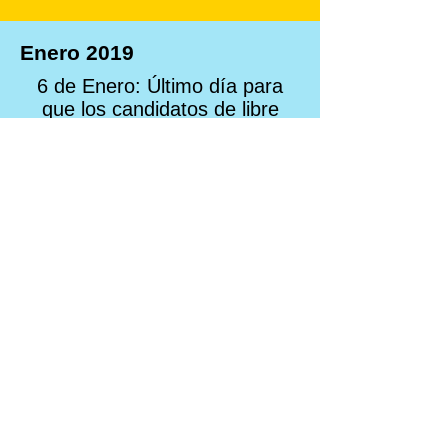
Enero 2019
6 de Enero: Último día para
que los candidatos de libre
postulación presenten firmas
Febrero 2019
5 de Febrero: Publicación del
padrón electoral final
del 6 de Febrero al 6 de
Marzo: Primer debate
presidencial televisado ​
Marzo 2019
4 de Marzo ( LUNES DE